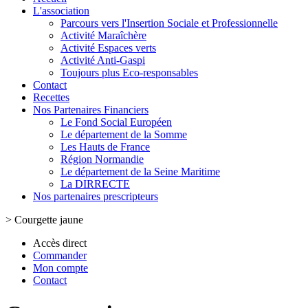
L'association
Parcours vers l'Insertion Sociale et Professionnelle
Activité Maraîchère
Activité Espaces verts
Activité Anti-Gaspi
Toujours plus Eco-responsables
Contact
Recettes
Nos Partenaires Financiers
Le Fond Social Européen
Le département de la Somme
Les Hauts de France
Région Normandie
Le département de la Seine Maritime
La DIRRECTE
Nos partenaires prescripteurs
>
Courgette jaune
Accès direct
Commander
Mon compte
Contact