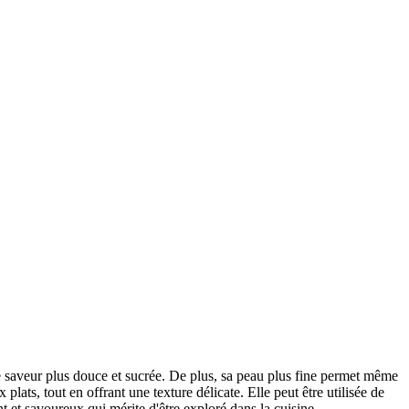
 une saveur plus douce et sucrée. De plus, sa peau plus fine permet même
ats, tout en offrant une texture délicate. Elle peut être utilisée de
t et savoureux qui mérite d'être exploré dans la cuisine.