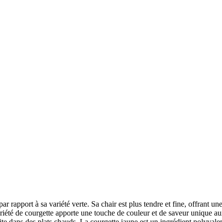
par rapport à sa variété verte. Sa chair est plus tendre et fine, offrant
été de courgette apporte une touche de couleur et de saveur unique aux pl
te dans des plats chauds. La courgette jaune est un ingrédient polyvalen